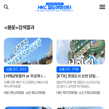
<봄꽃>검색결과
상품코드 2123
상품코드 7118
[서해금빛열차 or 무궁화 /
[KTX] 정원도시 순천 당일
예산관광택시] 아름다운 예산
(선암사 / 순천만국가정원)
아름다운 예산 아그로랜드/ 예산시장
[용산역,광명역] 정원도시 순천 당일
아그로랜드/ 예산시장 (당일)
여행-4명부터(중식포함)
택시투어포함
(선암사 / 순천만국가정원)
2026년3월부터
여행-4명부터(중식포함)
대인 95,000원
소인 85,000원
대인 197,000원
소인 159,000원