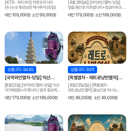
만나는곳 횡성낭만 택시투어
미르샘다리+장금이파크 / 담양
[ KTX - 우리끼리] 자연과 미식이
[ 8월 29일토] [국악와인열차-당일]
(당일)
죽화경 수국축제 (당일) [ 8월
만나는곳 횡성낭만 택시투어 (당일)
정읍 용산호 미르샘다리+장금이파크 /
29일토] [서울역, 영등포역,
담양 죽화경 수국축제 (당일) [ 8월
대인 109,000원
소인 99,000원
대인 179,000원
소인 169,000원
29일토] [서울역, 영등포역, 수원역,
수원역, 평택역, 천안역,서대전역]
평택역, 천안역,서대전역]
상품코드 9445
상품코드 9311
[국악와인열차-당일] 익산
[특별열차 - 레트로낭만열차]
아가페정원+미륵사지 / 완주
충남으로 떠나는 추억의 레트로
[8월22일] [국악와인열차-당일] 익산
[ 8월23일(일) ] [특별열차 -
동상계곡 여름피서 물놀이(당일)
낭만 열차 [논산,부여편] (당일) [
아가페정원+미륵사지 / 완주 동상계곡
레트로낭만열차] 충남으로 떠나는
[ 8월22일] [서울역, 영등포역,
8월23일(일) ] [서울역,영등포역,
여름피서 (당일) [ 7월 25일] [서울역,
추억의 레트로 낭만 열차 [논산,부여편]
대인 179,000원
소인 169,000원
대인 49,000원
소인 49,000원
영등포역, 수원역, 평택역, 천안역,
(당일) [ 8월23일(일) ] [서울역,
수원역, 평택역, 천안역,
수원역,천안역 ]
서대전역]
영등포역,수원역,천안역 ]
서대전역]