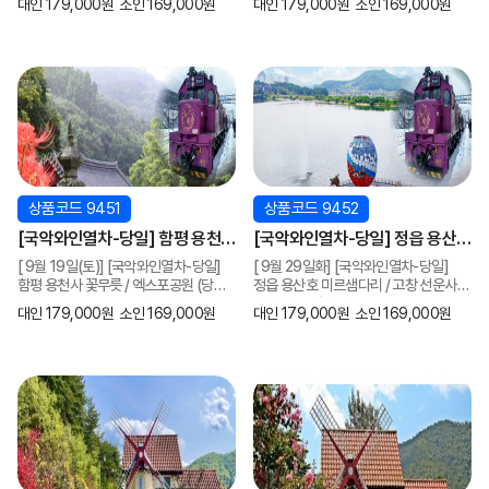
대인 179,000원
소인 169,000원
대인 179,000원
소인 169,000원
평택역, 천안역,서대전역]
평택역, 천안역]
천안역]
상품코드 9451
상품코드 9452
[국악와인열차-당일] 함평 용천사
[국악와인열차-당일] 정읍 용산호
꽃무릇 / 엑스포공원 (당일) [ 9월
미르샘다리 / 고창 선운사 상사화
[ 9월 19일(토)] [국악와인열차-당일]
[ 9월 29일화] [국악와인열차-당일]
19일(토)] [서울역, 영등포역,
(당일) [ 9월 29일화] [서울역,
함평 용천사 꽃무릇 / 엑스포공원 (당일)
정읍 용산호 미르샘다리 / 고창 선운사
수원역, 평택역, 천안역,서대전역]
영등포역, 수원역, 평택역, 천안역,
[서울역, 영등포역, 수원역, 평택역,
상사화 (당일) [서울역, 영등포역,
대인 179,000원
소인 169,000원
대인 179,000원
소인 169,000원
천안역,서대전역]
수원역, 평택역, 천안역,서대전역]
서대전역]