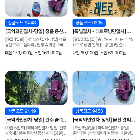
상품코드 9448
상품코드 9305
[국악와인열차-당일] 정읍 용산호
[특별열차 - 레트로낭만열차]
미르샘다리 / 담양 죽화경 수국
충남으로 떠나는 추억의 레트로
[ 9월 1일화] [국악와인열차-당일] 정읍
[ 8월23일(일) ]충남으로 떠나는 추억의
+죽녹원 (당일) [ 9월 1일화]
낭만 열차 [보령편] (당일) [
용산호 미르샘다리 / 담양 죽화경 수국
레트로 낭만 열차 [보령편] (당일) [
[서울역, 영등포역, 수원역,
8월23일(일) ] [서울역,영등포역,
+죽녹원 (당일) [서울역, 영등포역,
8월23일(일) ] [서울역,영등포역,
대인 179,000원
소인 169,000원
대인 69,000원
소인 69,000원
수원역, 평택역, 천안역,서대전역]
수원역,천안역 ]
평택역, 천안역,서대전역]
수원역,천안역 ]
상품코드 9449
상품코드 9450
[국악와인열차-당일] 완주 술축제
[국악와인열차-당일] 울진 왕피천
/ 완주 운장산 동상 계곡 (당일) [
케이블카 여름바다 / 불영사
[ 9월 5일토] [국악와인열차-당일] 완주
[ 9월 6일(일)] [국악와인열차-당일]
9월 5일토] [서울역, 영등포역,
(당일) [ 9월 6일(일)] [서울역,
술축제 / 완주 운장산 동상 계곡 (당일) [
울진 왕피천 케이블카 여름바다 / 불영사
수원역, 평택역, 천안역,서대전역]
영등포역, 수원역, 평택역,
9월 5일토] [서울역, 영등포역, 수원역,
(당일) [서울역, 영등포역, 수원역,