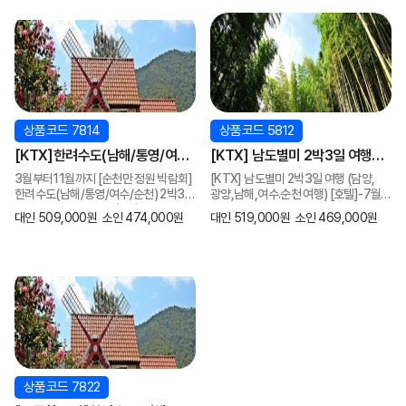
상품코드 7814
상품코드 5812
[KTX]한려수도(남해/통영/여수/
[KTX] 남도별미 2박3일 여행
순천) 2박3일 기차여행 [호텔급]
(담양,광양,남해,여수.순천 여행)
3월부터11월까지 [순천만 정원 박람회]
[KTX] 남도별미 2박3일 여행 (담양,
[2박3일] (8명부터)
[호텔]-7월~11월 [8명]~
한려수도(남해/통영/여수/순천) 2박3일
광양,남해,여수.순천 여행) [호텔]-7월
3월부터11월까지 (5식제공)
기차여행 [호텔급] [2박3일] (8명부터)
~11월 [8명]~
대인 509,000원
소인 474,000원
대인 519,000원
소인 469,000원
(5식제공)
상품코드 7822