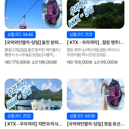
상품코드 9446
상품코드 2121
[국악와인열차-당일] 울진 왕피천
[ KTX - 우리끼리] , 힐링 영주!
케이블카 / 불영사 소나무숲길
(소백산국립공원 /부석사 /
[8월 23일(일)] 울진 왕피천 케이블카 /
힐링 영주! (소백산국립공원 /부석사 /
(당일) [8월 23일(일)] [서울역,
무섬마을) 택시 관광 (당일)
불영사 소나무숲길 (당일) [서울역,
무섬마을) 택시 관광 (당일)
영등포역, 수원역, 평택역, 천안역,
2026년 3월부터
영등포역, 수원역, 평택역, 천안역,
택시투어포함
대인 179,000원
소인 169,000원
대인 109,000원
소인 99,000원
오송역]
오송역]
상품코드 2122
상품코드 9439
[ KTX - 우리끼리] 자연과 미식이
[국악와인열차-당일] 정읍 용산호