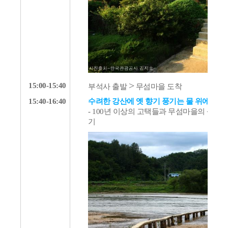
>
15:00-15:40
부석사 출발
무섬마을 도착
15:40-16:40
수려한 강산에 옛 향기 풍기는 물 위에 떠있
- 100년 이상의 고택들과 무섬마을의 상징
기