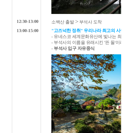
>
12:30-13:00
소백산 출발
부석사 도착
13:00-15:00
"고즈넉한 정취" 우리나라 최고의 사찰 부
- 유네스코 세계문화유산에 빛나는 최고의
- 부석사의 이름을 유래시킨 '뜬 돌'이라는
-
부석사 입구 자유중식