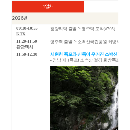
1일차
2026년
>
09:18-10:55
청량리역 출발
영주역 도착(#705)
KTX
>
11:20-11:50
영주역 출발
소백산국립공원 희방사 도착
관광택시
11:50-12:30
시원한 폭포와 신록이 우거진 소백산국립공
- 영남 제 1폭포! 소백산 절경 희방폭포