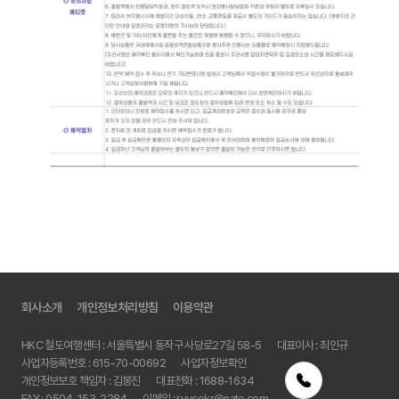
회사소개
개인정보처리방침
이용약관
HKC 철도여행센터 : 서울특별시 동작구 사당로27길 58-5
대표이사 : 최인규
사업자등록번호 : 615-70-00692
사업자정보확인
개인정보보호 책임자 : 김봉진
대표전화 :
1688-1634
FAX :
0504-153-2284
이메일 :
rvvcokr@nate.com