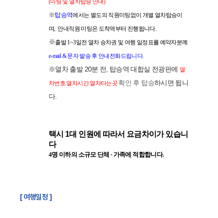
(미팅 및 열차탑승 안내)
※
탑승역
에서는 별도의 직원미팅없이 개별 열차탑승이
며,
안내직원 미팅은
도착역부터 진행됩니다.
※
출발 1~3일전 열차 승차권 및 여행 일정표를
예약자분꼐
e-mail
& 문자 발송 후 안내전화드립니다.
※
열차 출발 20분 전, 탑승역 대합실 전광판에
열
확인 후 탑승
하시면 됩니
차번호.열차시간.열차타는곳
다.
택시 1대 인원에 따라서 요금차이가 있습니
다
4명 이하의 소규모 단체 · 가족에 적합합니다.
[ 여행일정 ]