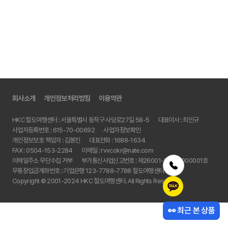
회사소개
개인정보처리방침
이용약관
HKC 철도여행센터 : 서울특별시 동작구 사당로27길 58-5
대표이사 : 최인규
사업자등록번호 : 615-70-00692
사업자정보확인
개인정보보호 책임자 : 김봉진
대표전화 :
1688-1634
FAX :
0504-153-2284
이메일 :
rvvcokr@nate.com
이메일주소 무단수집 거부
부가통신사업신고번호 : 제26001-2022-000001호
무통장입금계좌번호 : 기업은행 123-7788-7788 철도여행센터
Copyright © 2001-2024 HKC 철도여행센터. All Rights Reserved.
👀 최근 본 상품