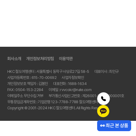
회사소개
개인정보처리방침
이용약관
HKC 철도여행센터 : 서울특별시 동작구 사당로27길 58-5
대표이사 : 최인규
사업자등록번호 : 615-70-00692
사업자정보확인
개인정보보호 책임자 : 김봉진
대표전화 :
1688-1634
FAX :
0504-153-2284
이메일 :
rvvcokr@nate.com
이메일주소 무단수집 거부
부가통신사업신고번호 : 제26001-2022-000001호
무통장입금계좌번호 : 기업은행 123-7788-7788 철도여행센터
Copyright © 2001-2024 HKC 철도여행센터. All Rights Reserved.
👀 최근 본 상품