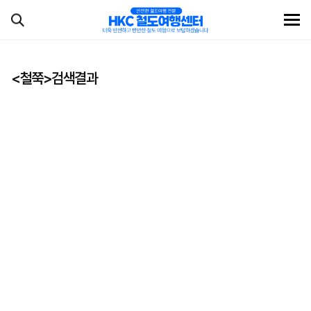
<철쭉>검색결과