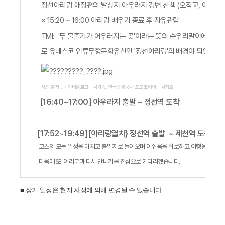
정선아리랑 애정편의 발상지 아우라지 강변 산책 (오작교, 여송정, 
※ 15:20 ~ 16:00 아리랑 배우기 종료 후 자유관람
TMI: '두 물줄기가 어우러지는 곳'이라는 뜻의 순우리말이에요. 
로 유네스코 인류무형문화유산인 '정선아리랑'의 배경이 되었답니다
사진 출처 : 네이버블로그 - 김가중, 한국관광공사 포토코리아 - 김지호
[16:40~17:00] 아우라지 출발 ~ 정선역 도착
[17:52~19:49][아리랑열차} 정선역 출발 ~ 제천역 도착
코스의 모든 일정을 마치고 출발지로 돌아오며 아쉬움을 뒤로하고 여행을 마칩니
다음에 또 여러분과 다시 만나기를 진심으로 기다리겠습니다.
■ 상기 일정은 현지 사정에 의해 변경될 수 있습니다.