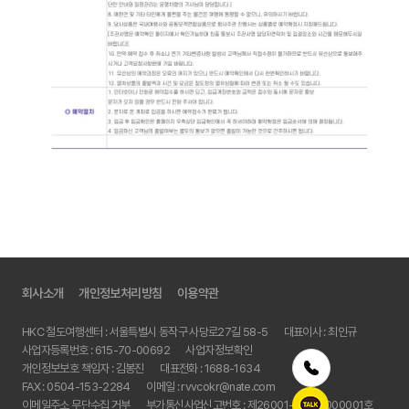
회사소개
개인정보처리방침
이용약관
HKC 철도여행센터 : 서울특별시 동작구 사당로27길 58-5
대표이사 : 최인규
사업자등록번호 : 615-70-00692
사업자정보확인
개인정보보호 책임자 : 김봉진
대표전화 :
1688-1634
FAX :
0504-153-2284
이메일 :
rvvcokr@nate.com
이메일주소 무단수집 거부
부가통신사업신고번호 : 제26001-2022-000001호