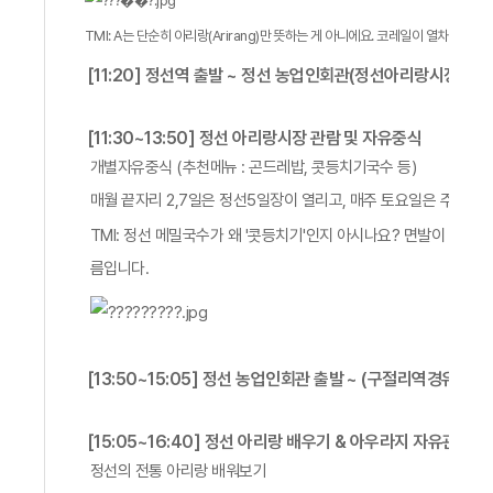
TMI: A는 단순히 아리랑(Arirang)만 뜻하는 게 아니에요. 코레일이 열차를 기획
[11:20] 정선역 출발 ~ 정선 농업인회관(정선아리랑시장)으
[11:30~13:50] 정선 아리랑시장 관람 및 자유중식
개별자유중식 (추천메뉴 : 곤드레밥, 콧등치기국수 등)
매월 끝자리 2,7일은 정선5일장이 열리고, 매주 토요일은 주말장
TMI: 정선 메밀국수가 왜 '콧등치기'인지 아시나요? 면발이 워낙 
름입니다.
[13:50~15:05] 정선 농업인회관 출발 ~ (구절리역경유) ~
[15:05~16:40] 정선 아리랑 배우기 & 아우라지 자유관람
정선의 전통 아리랑 배워보기